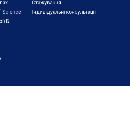
алах
Стажування
f Science
Індивідуальні консультації
ії Б
у