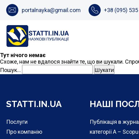
portalnayka@gmail.com
+38 (095) 535
Тут нічого немає
Схоже, нам не вдалося знайти те, що ви шукали. Спр
Пошук…
STATTI.IN.UA
НАШІ ПОС
Послуги
Публікація в журн
Про компанію
категорії А – Scopu